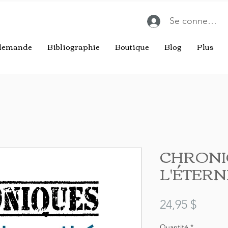
Se connecter
 demande
Bibliographie
Boutique
Blog
Plus
CHRONI
L'ÉTERN
Prix
24,95 $
Quantité
*