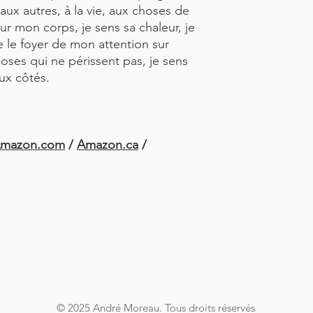
ux autres, à la vie, aux choses de
 sur mon corps, je sens sa chaleur, je
e le foyer de mon attention sur
hoses qui ne périssent pas, je sens
eux côtés.
mazon.com
/
Amazon.ca
/
RENCIER
© 2025 André Moreau. Tous droits réservés