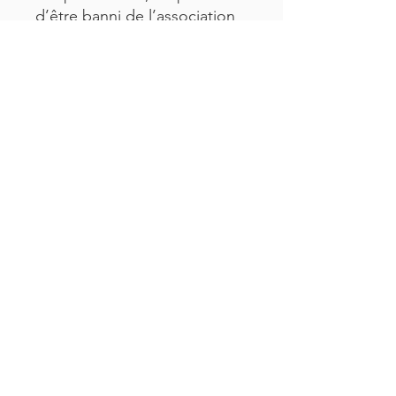
d’être banni de l’association
des sexologues. C’est un peu
comme si je disais à mes
lecteurs : regardez comment
je fais cela ! Mais en me
présentant moi-même
comme la norme, je deviens
universel.” - André Moreau
ISBN : 978-2-923541-01-3
André Moreau
AUTEUR / PHILOSOPHE / CONFÉRENCIER
Une Question ?